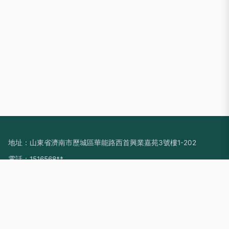
地址：山東省濟南市歷城區華能路西首興業嘉苑3號樓1-202
電話：1516568**
Copyright © 2026
www.xiaomitool.cn
液晶電視
濟南萌豆網絡科
技有限公司
液晶電視
版權所有
Sitemap